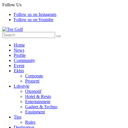
Follow Us
Follow us on Instagram
Follow us on Youtube
Home
News
Profile
Community
Event
Ekbis
Corporate
Properti
Lifestyle
Otomotif
Hotel & Resto
Entertainment
Gadget & Techno
Equipment
Tips
Rules
Destination