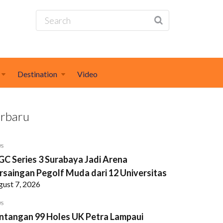
Destination
Video
erbaru
WS
GC Series 3 Surabaya Jadi Arena
rsaingan Pegolf Muda dari 12 Universitas
gust 7, 2026
WS
ntangan 99 Holes UK Petra Lampaui