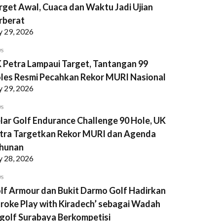
rget Awal, Cuaca dan Waktu Jadi Ujian
rberat
y 29, 2026
WS
 Petra Lampaui Target, Tantangan 99
les Resmi Pecahkan Rekor MURI Nasional
y 29, 2026
WS
lar Golf Endurance Challenge 90 Hole, UK
tra Targetkan Rekor MURI dan Agenda
hunan
y 28, 2026
WS
lf Armour dan Bukit Darmo Golf Hadirkan
troke Play with Kiradech’ sebagai Wadah
golf Surabaya Berkompetisi