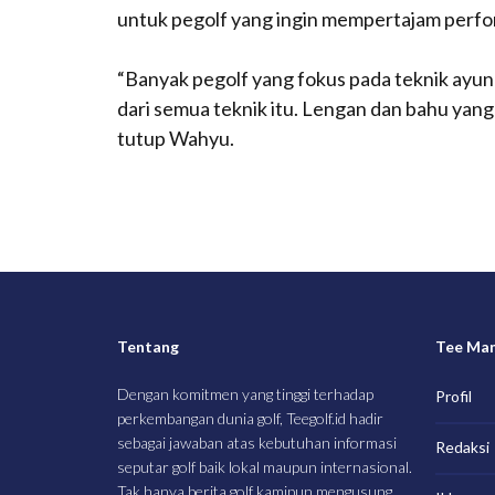
untuk pegolf yang ingin mempertajam perfo
“Banyak pegolf yang fokus pada teknik ayun
dari semua teknik itu. Lengan dan bahu yang
tutup Wahyu.
Tentang
Tee Ma
Dengan komitmen yang tinggi terhadap
Profil
perkembangan dunia golf, Teegolf.id hadir
sebagai jawaban atas kebutuhan informasi
Redaksi
seputar golf baik lokal maupun internasional.
Tak hanya berita golf kamipun mengusung