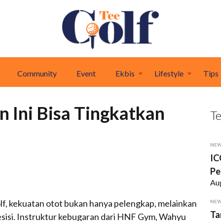
Community
Event
Ekbis
Lifestyle
Tips
n Ini Bisa Tingkatkan
T
NE
IC
Pe
Au
lf, kekuatan otot bukan hanya pelengkap, melainkan
NE
Ta
presisi. Instruktur kebugaran dari HNF Gym, Wahyu