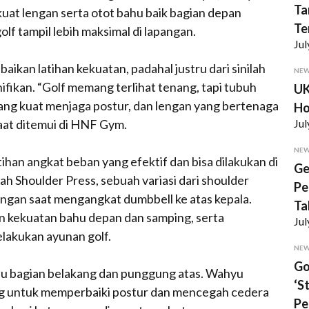
Ta
t lengan serta otot bahu baik bagian depan
Te
 tampil lebih maksimal di lapangan.
Jul
kan latihan kekuatan, padahal justru dari sinilah
NE
fikan. “Golf memang terlihat tenang, tapi tubuh
UK
 yang kuat menjaga postur, dan lengan yang bertenaga
Ho
saat ditemui di HNF Gym.
Jul
NE
han angkat beban yang efektif dan bisa dilakukan di
Ge
h Shoulder Press, sebuah variasi dari shoulder
Pe
angan saat mengangkat dumbbell ke atas kepala.
Ta
n kekuatan bahu depan dan samping, serta
Jul
lakukan ayunan golf.
NE
Go
hu bagian belakang dan punggung atas. Wahyu
‘S
ing untuk memperbaiki postur dan mencegah cedera
Pe