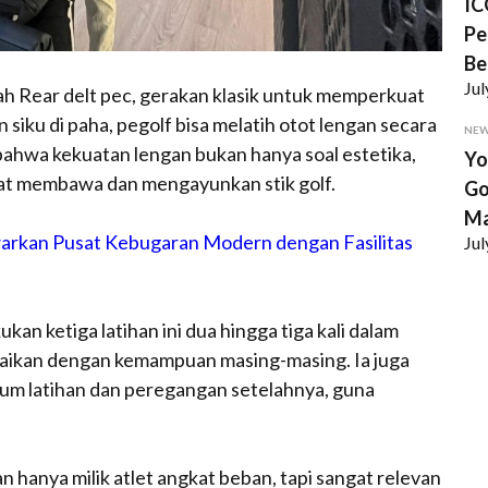
IC
Pe
Be
Jul
lah Rear delt pec, gerakan klasik untuk memperkuat
siku di paha, pegolf bisa melatih otot lengan secara
NE
ahwa kekuatan lengan bukan hanya soal estetika,
Yo
aat membawa dan mengayunkan stik golf.
Go
Ma
warkan Pusat Kebugaran Modern dengan Fasilitas
Jul
n ketiga latihan ini dua hingga tiga kali dalam
aikan dengan kemampuan masing-masing. Ia juga
m latihan dan peregangan setelahnya, guna
hanya milik atlet angkat beban, tapi sangat relevan