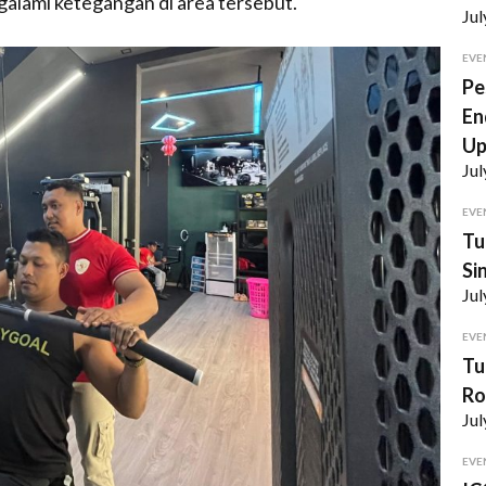
galami ketegangan di area tersebut.
Jul
EVE
Pe
En
U
Jul
EVE
Tu
Si
Jul
EVE
Tu
Ro
Jul
EVE