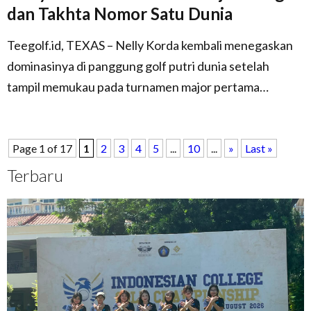
dan Takhta Nomor Satu Dunia
Teegolf.id, TEXAS – Nelly Korda kembali menegaskan
dominasinya di panggung golf putri dunia setelah
tampil memukau pada turnamen major pertama…
Page 1 of 17
1
2
3
4
5
...
10
...
»
Last »
Terbaru