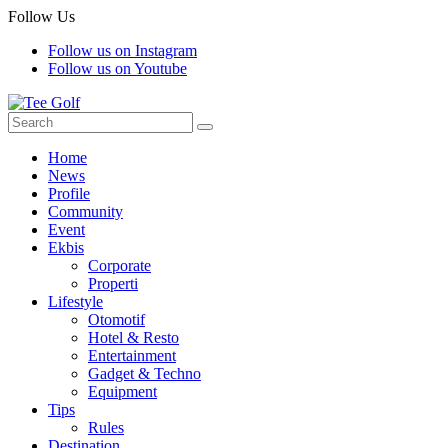
Follow Us
Follow us on Instagram
Follow us on Youtube
Home
News
Profile
Community
Event
Ekbis
Corporate
Properti
Lifestyle
Otomotif
Hotel & Resto
Entertainment
Gadget & Techno
Equipment
Tips
Rules
Destination