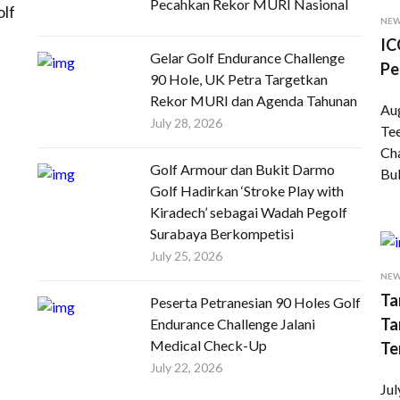
Pecahkan Rekor MURI Nasional
olf
NE
IC
Gelar Golf Endurance Challenge
Pe
90 Hole, UK Petra Targetkan
Rekor MURI dan Agenda Tahunan
Au
July 28, 2026
Tee
Cha
Golf Armour dan Bukit Darmo
Bu
Golf Hadirkan ‘Stroke Play with
Kiradech’ sebagai Wadah Pegolf
Surabaya Berkompetisi
July 25, 2026
NE
Ta
Peserta Petranesian 90 Holes Golf
Ta
Endurance Challenge Jalani
Medical Check-Up
Te
July 22, 2026
Jul