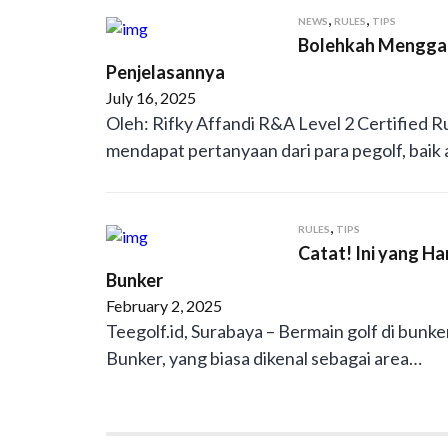
,
,
NEWS
RULES
TIPS
Bolehkah Menggant
Penjelasannya
July 16, 2025
Oleh: Rifky Affandi R&A Level 2 Certified R
mendapat pertanyaan dari para pegolf, baik
,
RULES
TIPS
Catat! Ini yang H
Bunker
February 2, 2025
Teegolf.id, Surabaya – Bermain golf di bunke
Bunker, yang biasa dikenal sebagai area…