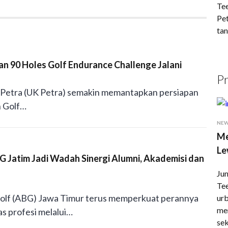
Tee
Pet
tan
an 90 Holes Golf Endurance Challenge Jalani
Pr
n Petra (UK Petra) semakin memantapkan persiapan
n Golf…
NE
Me
Le
 Jatim Jadi Wadah Sinergi Alumni, Akademisi dan
Jun
Te
Golf (ABG) Jawa Timur terus memperkuat perannya
urb
men
s profesi melalui…
sek