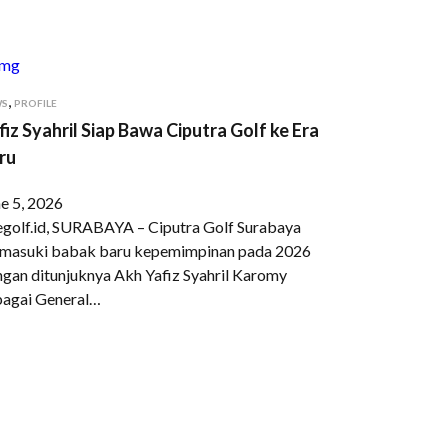
,
WS
PROFILE
fiz Syahril Siap Bawa Ciputra Golf ke Era
ru
e 5, 2026
egolf.id, SURABAYA – Ciputra Golf Surabaya
masuki babak baru kepemimpinan pada 2026
gan ditunjuknya Akh Yafiz Syahril Karomy
bagai General…