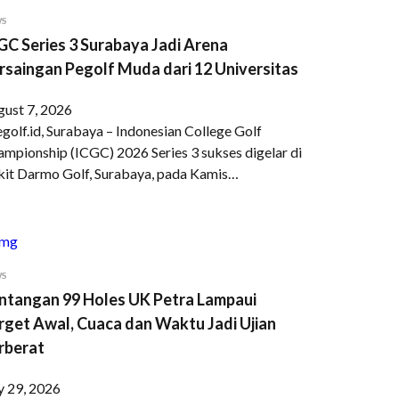
WS
GC Series 3 Surabaya Jadi Arena
rsaingan Pegolf Muda dari 12 Universitas
gust 7, 2026
golf.id, Surabaya – Indonesian College Golf
mpionship (ICGC) 2026 Series 3 sukses digelar di
kit Darmo Golf, Surabaya, pada Kamis…
WS
ntangan 99 Holes UK Petra Lampaui
rget Awal, Cuaca dan Waktu Jadi Ujian
rberat
y 29, 2026