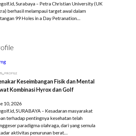
golf.id, Surabaya – Petra Christian University (UK
ra) berhasil melampaui target awal dalam
tangan 99 Holes in a Day Petranation…
ofile
,
WS
PROFILE
nakar Keseimbangan Fisik dan Mental
wat Kombinasi Hyrox dan Golf
e 10, 2026
egolf.id, SURABAYA – Kesadaran masyarakat
an terhadap pentingnya kesehatan telah
ggeser paradigma olahraga, dari yang semula
adar aktivitas penurunan berat…