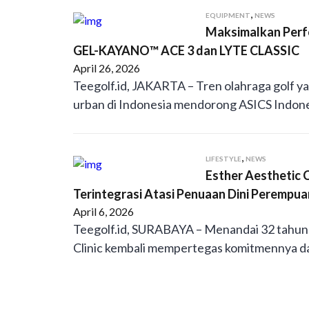
,
EQUIPMENT
NEWS
Maksimalkan Perfo
GEL-KAYANO™ ACE 3 dan LYTE CLASSIC
April 26, 2026
Teegolf.id, JAKARTA – Tren olahraga golf y
urban di Indonesia mendorong ASICS Indon
,
LIFESTYLE
NEWS
Esther Aesthetic C
Terintegrasi Atasi Penuaan Dini Perempu
April 6, 2026
Teegolf.id, SURABAYA – Menandai 32 tahun p
Clinic kembali mempertegas komitmennya d