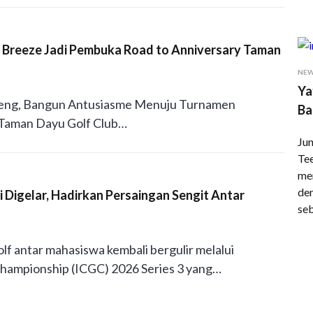
Breeze Jadi Pembuka Road to Anniversary Taman
NE
Ya
reng, Bangun Antusiasme Menuju Turnamen
Ba
 Taman Dayu Golf Club…
Jun
Te
me
den
 Digelar, Hadirkan Persaingan Sengit Antar
se
lf antar mahasiswa kembali bergulir melalui
Championship (ICGC) 2026 Series 3 yang…