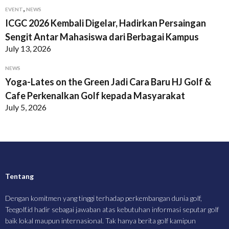
,
EVENT
NEWS
ICGC 2026 Kembali Digelar, Hadirkan Persaingan
Sengit Antar Mahasiswa dari Berbagai Kampus
July 13, 2026
NEWS
Yoga-Lates on the Green Jadi Cara Baru HJ Golf &
Cafe Perkenalkan Golf kepada Masyarakat
July 5, 2026
Tentang
Dengan komitmen yang tinggi terhadap perkembangan dunia golf,
Teegolf.id hadir sebagai jawaban atas kebutuhan informasi seputar golf
baik lokal maupun internasional. Tak hanya berita golf kamipun