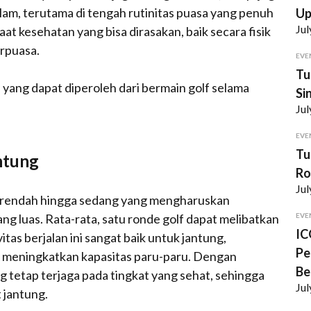
am, terutama di tengah rutinitas puasa yang penuh
U
Jul
t kesehatan yang bisa dirasakan, baik secara fisik
rpuasa.
EVE
Tu
yang dapat diperoleh dari bermain golf selama
Si
Jul
EVE
Tu
ntung
Ro
Jul
s rendah hingga sedang yang mengharuskan
ng luas. Rata-rata, satu ronde golf dapat melibatkan
EVE
IC
itas berjalan ini sangat baik untuk jantung,
Pe
 meningkatkan kapasitas paru-paru. Dengan
Be
ung tetap terjaga pada tingkat yang sehat, sehingga
Jul
 jantung.