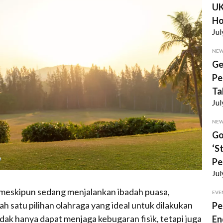
UK
Ho
Jul
NE
Ge
Pe
Ta
Jul
NE
Go
‘S
Pe
Jul
meskipun sedang menjalankan ibadah puasa,
EVE
h satu pilihan olahraga yang ideal untuk dilakukan
Pe
idak hanya dapat menjaga kebugaran fisik, tetapi juga
En