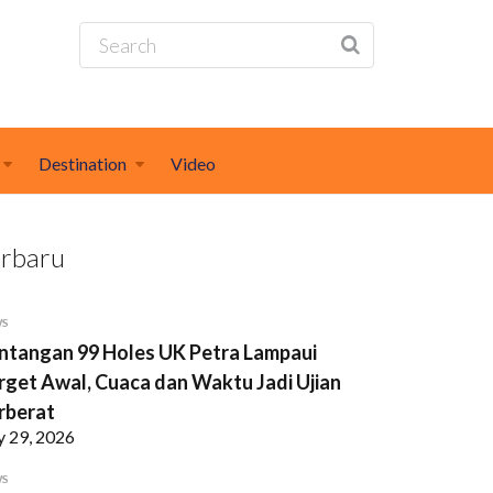
Destination
Video
erbaru
WS
ntangan 99 Holes UK Petra Lampaui
rget Awal, Cuaca dan Waktu Jadi Ujian
rberat
y 29, 2026
WS