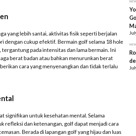
NE
Yo
ien
Go
Ma
Jul
ang lebih santai, aktivitas fisik seperti berjalan
 dengan cukup efektif. Bermain golf selama 18 hole
NE
, tergantung pada intensitas dan lama bermain. Ini
Ro
jaga berat badan atau bahkan menurunkan berat
de
berikan cara yang menyenangkan dan tidak terlalu
Jul
ntal
faat signifikan untuk kesehatan mental. Selama
 refleksi dan ketenangan, golf dapat menjadi cara
emasan. Berada di lapangan golf yang hijau dan luas