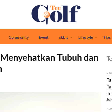
Community
Event
Ekbis
Lifestyle
Tips
 Menyehatkan Tubuh dan
T
n
NE
Ta
Ta
Te
Jul
NE