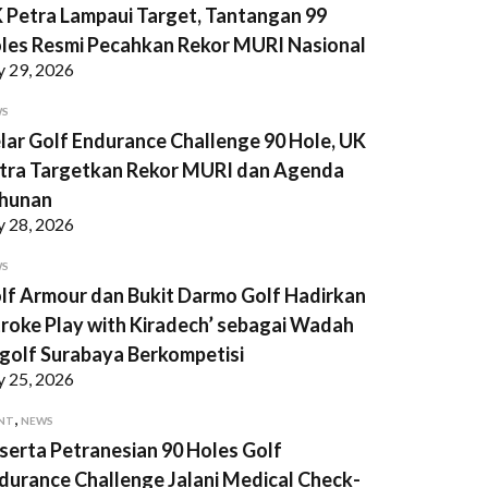
 Petra Lampaui Target, Tantangan 99
les Resmi Pecahkan Rekor MURI Nasional
y 29, 2026
WS
lar Golf Endurance Challenge 90 Hole, UK
tra Targetkan Rekor MURI dan Agenda
hunan
y 28, 2026
WS
lf Armour dan Bukit Darmo Golf Hadirkan
troke Play with Kiradech’ sebagai Wadah
golf Surabaya Berkompetisi
y 25, 2026
,
NT
NEWS
serta Petranesian 90 Holes Golf
durance Challenge Jalani Medical Check-