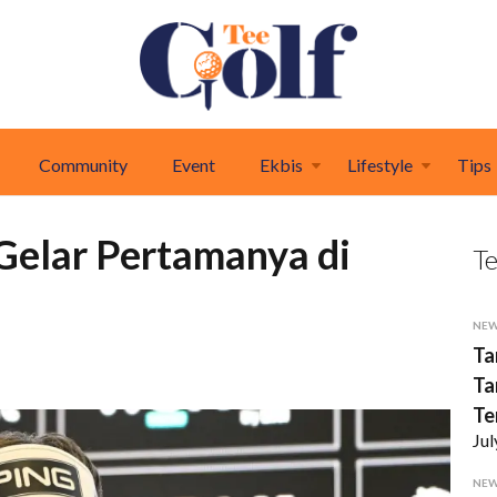
Community
Event
Ekbis
Lifestyle
Tips
Gelar Pertamanya di
T
NE
Ta
Ta
Te
Jul
NE