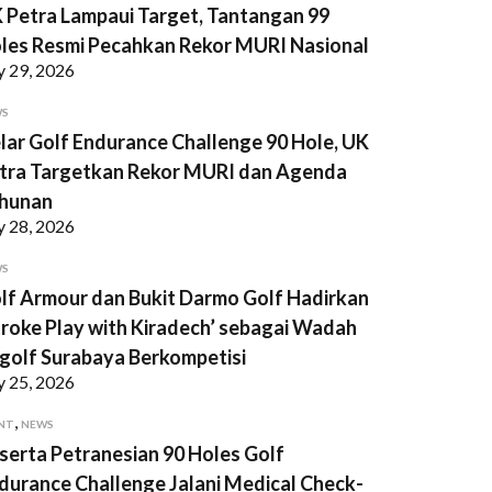
 Petra Lampaui Target, Tantangan 99
les Resmi Pecahkan Rekor MURI Nasional
y 29, 2026
WS
lar Golf Endurance Challenge 90 Hole, UK
tra Targetkan Rekor MURI dan Agenda
hunan
y 28, 2026
WS
lf Armour dan Bukit Darmo Golf Hadirkan
troke Play with Kiradech’ sebagai Wadah
golf Surabaya Berkompetisi
y 25, 2026
,
NT
NEWS
serta Petranesian 90 Holes Golf
durance Challenge Jalani Medical Check-