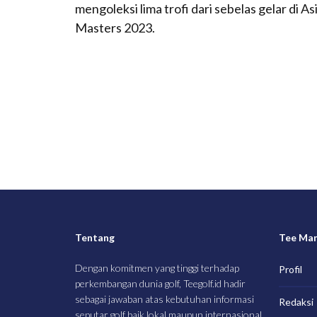
mengoleksi lima trofi dari sebelas gelar di A
Masters 2023.
Tentang
Tee Ma
Dengan komitmen yang tinggi terhadap
Profil
perkembangan dunia golf, Teegolf.id hadir
sebagai jawaban atas kebutuhan informasi
Redaksi
seputar golf baik lokal maupun internasional.