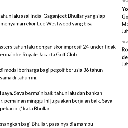
NE
Yo
hun lalu asal India, Gaganjeet Bhullar yang siap
Go
 menyamai rekor Lee Westwood yang bisa
Ma
Jul
NE
ers tahun lalu dengan skor impresif 24-
under
tidak
Ro
bermain ke Royale Jakarta Golf Club.
de
Jul
i modal berharga bagi pegolf berusia 36 tahun
ama di tahun ini.
 saya. Saya bermain baik tahun lalu dan bahkan
r, pemainan minggu ini juga akan berjalan baik. Saya
ekan ini,” kata Bhullar.
enangkan bagi Bhullar, pasalnya dia mampu