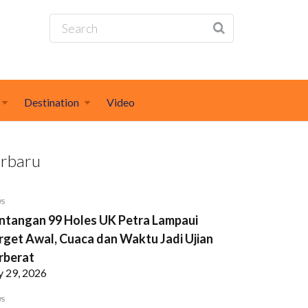
Destination
Video
erbaru
WS
ntangan 99 Holes UK Petra Lampaui
rget Awal, Cuaca dan Waktu Jadi Ujian
rberat
y 29, 2026
WS