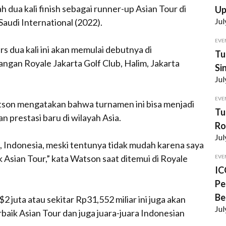
h dua kali
finish
sebagai
runner-up
Asian Tour di
U
Jul
audi International (2022).
EVE
dua kali ini akan memulai debutnya di
Tu
angan Royale Jakarta Golf Club, Halim, Jakarta
Si
Jul
EVE
tson mengatakan bahwa turnamen ini bisa menjadi
Tu
 prestasi baru di wilayah Asia.
Ro
Jul
, Indonesia, meski tentunya tidak mudah karena saya
Asian Tour,” kata Watson saat ditemui di Royale
EVE
IC
Pe
Be
 juta atau sekitar Rp31,552 miliar ini juga akan
Jul
erbaik Asian Tour dan juga juara-juara Indonesian