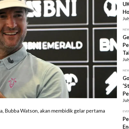
UK
Ho
Jul
NE
Ge
Pe
Ta
Jul
NE
Go
‘S
Pe
Jul
ia, Bubba Watson, akan membidik gelar pertama
EVE
Pe
En