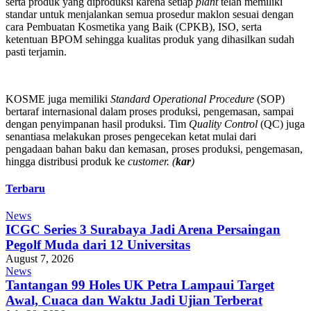
serta produk yang diproduksi karena setiap
plant
telah memiliki
standar untuk menjalankan semua prosedur maklon sesuai dengan
cara Pembuatan Kosmetika yang Baik (CPKB), ISO, serta
ketentuan BPOM sehingga kualitas produk yang dihasilkan sudah
pasti terjamin.
KOSME juga memiliki
Standard Operational Procedure
(SOP)
bertaraf internasional dalam proses produksi, pengemasan, sampai
dengan penyimpanan hasil produksi. Tim
Quality Control
(QC) juga
senantiasa melakukan proses pengecekan ketat mulai dari
pengadaan bahan baku dan kemasan, proses produksi, pengemasan,
hingga distribusi produk ke
customer. (
kar
)
Terbaru
News
ICGC Series 3 Surabaya Jadi Arena Persaingan
Pegolf Muda dari 12 Universitas
August 7, 2026
News
Tantangan 99 Holes UK Petra Lampaui Target
Awal, Cuaca dan Waktu Jadi Ujian Terberat