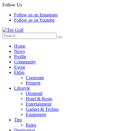
Follow Us
Follow us on Instagram
Follow us on Youtube
Home
News
Profile
Community
Event
Ekbis
Corporate
Properti
Lifestyle
Otomotif
Hotel & Resto
Entertainment
Gadget & Techno
Equipment
Tips
Rules
Destination