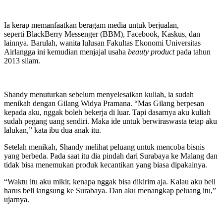
Ia kerap memanfaatkan beragam media untuk berjualan,
seperti BlackBerry Messenger (BBM), Facebook, Kaskus
,
dan
lainnya. Barulah, wanita lulusan Fakultas Ekonomi Universitas
Airlangga ini kemudian menjajal usaha
beauty product
pada tahun
2013 silam.
Shandy menuturkan sebelum menyelesaikan kuliah, ia sudah
menikah dengan Gilang Widya Pramana. “Mas Gilang berpesan
kepada aku, nggak boleh bekerja di luar. Tapi dasarnya aku kuliah
sudah pegang uang sendiri. Maka ide untuk berwiraswasta tetap aku
lalukan,” kata ibu dua anak itu.
Setelah menikah, Shandy melihat peluang untuk mencoba bisnis
yang berbeda. Pada saat itu dia pindah dari Surabaya ke Malang dan
tidak bisa menemukan produk kecantikan yang biasa dipakainya.
“Waktu itu aku mikir, kenapa nggak bisa dikirim aja. Kalau aku beli
harus beli langsung ke Surabaya. Dan aku menangkap peluang itu,”
ujarnya.