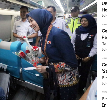
UK
Ho
Jul
NE
Ge
Pe
Ta
Jul
NE
Go
‘S
Pe
Jul
EVE
Pe
En