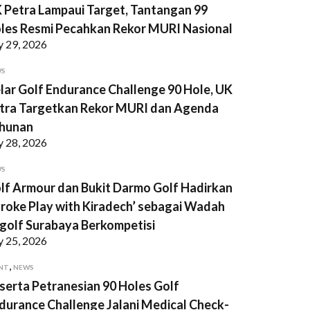
 Petra Lampaui Target, Tantangan 99
les Resmi Pecahkan Rekor MURI Nasional
y 29, 2026
WS
lar Golf Endurance Challenge 90 Hole, UK
tra Targetkan Rekor MURI dan Agenda
hunan
y 28, 2026
WS
lf Armour dan Bukit Darmo Golf Hadirkan
troke Play with Kiradech’ sebagai Wadah
golf Surabaya Berkompetisi
y 25, 2026
,
NT
NEWS
serta Petranesian 90 Holes Golf
durance Challenge Jalani Medical Check-