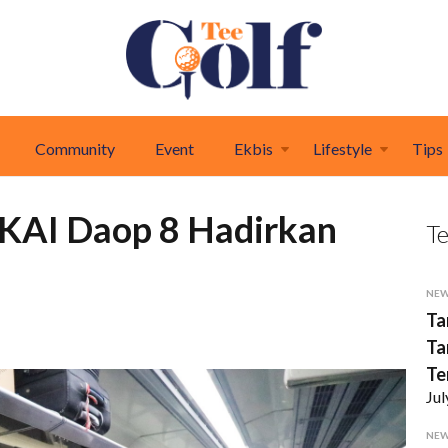
Community
Event
Ekbis
Lifestyle
Tips
 KAI Daop 8 Hadirkan
T
NE
Ta
Ta
Te
Jul
NE