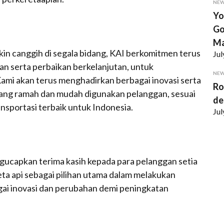
NE
Yo
Go
Ma
in canggih di segala bidang, KAI berkomitmen terus
Jul
an serta perbaikan berkelanjutan, untuk
NE
ami akan terus menghadirkan berbagai inovasi serta
Ro
ang ramah dan mudah digunakan pelanggan, sesuai
de
ansportasi terbaik untuk Indonesia.
Jul
ngucapkan terima kasih kepada para pelanggan setia
eta api sebagai pilihan utama dalam melakukan
gai inovasi dan perubahan demi peningkatan