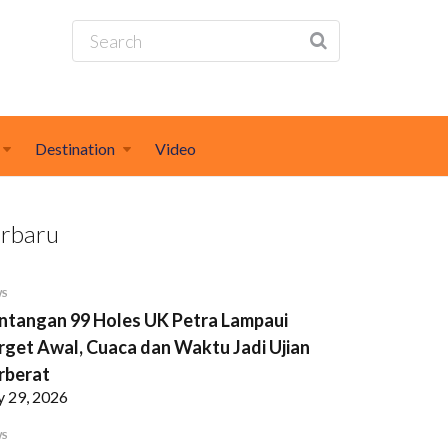
Destination
Video
erbaru
WS
ntangan 99 Holes UK Petra Lampaui
rget Awal, Cuaca dan Waktu Jadi Ujian
rberat
y 29, 2026
WS