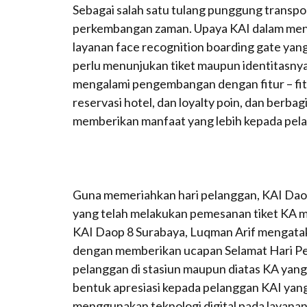
Sebagai salah satu tulang punggung transpor
perkembangan zaman. Upaya KAI dalam mendu
layanan face recognition boarding gate ya
perlu menunjukan tiket maupun identitasnya
mengalami pengembangan dengan fitur – fitur 
reservasi hotel, dan loyalty poin, dan berba
memberikan manfaat yang lebih kepada pel
Guna memeriahkan hari pelanggan, KAI Daop
yang telah melakukan pemesanan tiket KA 
KAI Daop 8 Surabaya, Luqman Arif mengat
dengan memberikan ucapan Selamat Hari Pe
pelanggan di stasiun maupun diatas KA yang
bentuk apresiasi kepada pelanggan KAI yan
menggunakan teknologi digital pada layanan