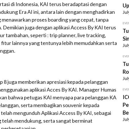
tasi di Indonesia, KAI terus beradaptasi dengan
U
kung Era AI ini, antara lain dengan menghadirkan
Jul
ng menawarkan proses boarding yang cepat, tanpa
EVE
. Demikian juga dengan aplikasi Access By KAI terus
Tu
tambahan, seperti : trip planner, live tracking,
Si
gi fitur lainnya yang tentunya lebih memudahkan serta
Jul
anggan.
EVE
Tu
Ro
Jul
 8 juga memberikan apresiasi kepada pelanggan
menggunakan aplikasi Acces By KAI. Manager Humas
EVE
IC
akan bahwa petugas KAI menyapa para pelanggan KA
Pe
langgan, serta membagikan souvenir kepada
Be
 telah mengunduh Aplikasi Access By KAI, sebagai
Jul
g telah mendukung, serta sangat berminat
 perkeretaapian.