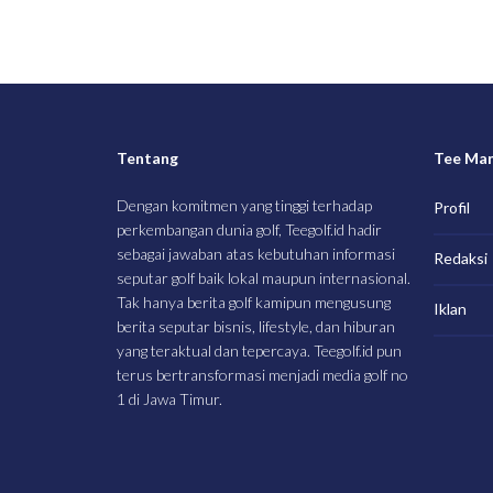
Tentang
Tee Ma
Dengan komitmen yang tinggi terhadap
Profil
perkembangan dunia golf, Teegolf.id hadir
sebagai jawaban atas kebutuhan informasi
Redaksi
seputar golf baik lokal maupun internasional.
Tak hanya berita golf kamipun mengusung
Iklan
berita seputar bisnis, lifestyle, dan hiburan
yang teraktual dan tepercaya. Teegolf.id pun
terus bertransformasi menjadi media golf no
1 di Jawa Timur.