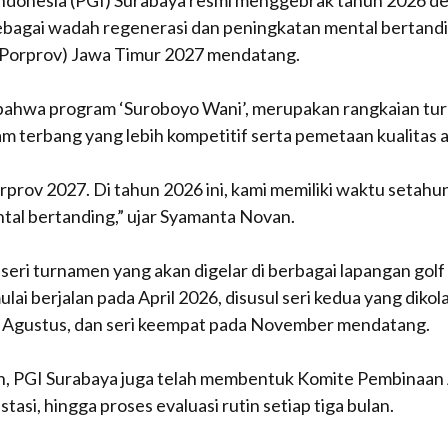
Indonesia (PGI) Surabaya resmi menggebrak tahun 2026 
sebagai wadah regenerasi dan peningkatan mental bertandi
 (Porprov) Jawa Timur 2027 mendatang.
bahwa program ‘Suroboyo Wani’, merupakan rangkaian tur
 terbang yang lebih kompetitif serta pemetaan kualitas atl
ov 2027. Di tahun 2026 ini, kami memiliki waktu setahun
ntal bertanding,” ujar Syamanta Novan.
seri turnamen yang akan digelar di berbagai lapangan golf
ulai berjalan pada April 2026, disusul seri kedua yang diko
da Agustus, dan seri keempat pada November mendatang.
, PGI Surabaya juga telah membentuk Komite Pembinaan At
si, hingga proses evaluasi rutin setiap tiga bulan.