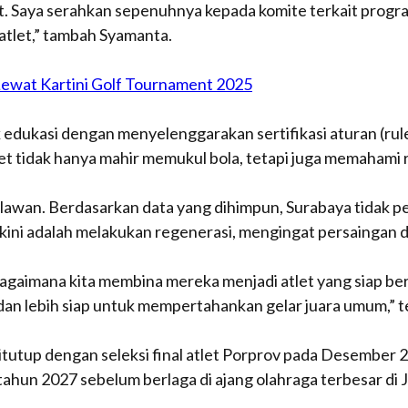
t. Saya serahkan sepenuhnya kepada komite terkait progra
atlet,” tambah Syamanta.
Lewat Kartini Golf Tournament 2025
edukasi dengan menyelenggarakan sertifikasi aturan (
rul
let tidak hanya mahir memukul bola, tetapi juga memahami 
lawan. Berdasarkan data yang dihimpun, Surabaya tidak pe
kini adalah melakukan regenerasi, mengingat persaingan di
gaimana kita membina mereka menjadi atlet yang siap bert
 dan lebih siap untuk mempertahankan gelar juara umum,” 
tutup dengan seleksi final atlet Porprov pada Desember 20
tahun 2027 sebelum berlaga di ajang olahraga terbesar di 