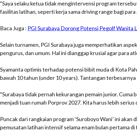
“Saya selaku ketua tidak mengintervensi program tersebu
fasilitas latihan, seperti kerja sama
driving range
bagi para 
Baca Juga :
PGI Surabaya Dorong Potensi Pegolf Wanita 
Selain turnamen, PGI Surabaya juga memperhatikan aspek 
pengurus, dan umum. Hal ini dianggap krusial agar para at
Syamanta optimis terhadap potensi bibit muda di Kota Pah
bawah 10 tahun (
under 10 years
). Tantangan terbesarnya 
“Surabaya tidak pernah kekurangan pemain junior. Cuma ba
menjadi tuan rumah Porprov 2027. Kita harus lebih serius
Puncak dari rangkaian program ‘Suroboyo Wani’ ini akan di
pemusatan latihan intensif selama enam bulan pertama di 