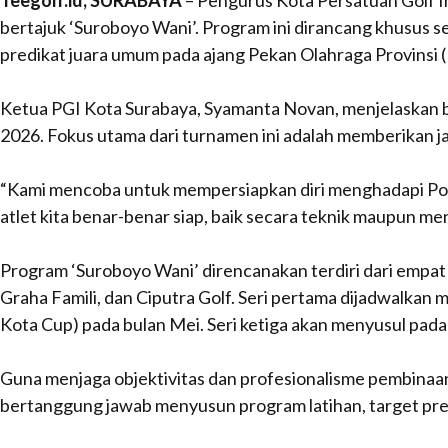
Teegolf.id, SURABAYA
– Pengurus Kota Persatuan Golf 
bertajuk ‘Suroboyo Wani’. Program ini dirancang khusus 
predikat juara umum pada ajang Pekan Olahraga Provinsi
Ketua PGI Kota Surabaya, Syamanta Novan, menjelaskan 
2026. Fokus utama dari turnamen ini adalah memberikan jam
“Kami mencoba untuk mempersiapkan diri menghadapi Porpr
atlet kita benar-benar siap, baik secara teknik maupun me
Program ‘Suroboyo Wani’ direncanakan terdiri dari empat 
Graha Famili, dan Ciputra Golf. Seri pertama dijadwalkan m
Kota Cup) pada bulan Mei. Seri ketiga akan menyusul pa
Guna menjaga objektivitas dan profesionalisme pembinaan
bertanggung jawab menyusun program latihan, target presta