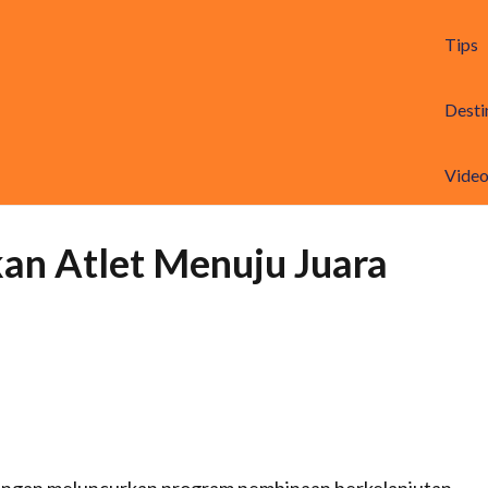
Tips
Desti
Vide
kan Atlet Menuju Juara