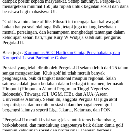
dampak positif kepada masyarakat. Setiap tahunnya, Pergola-UI
menargetkan minimal 150 juta rupiah untuk kegiatan sosial dan dana
beasiswa bagi mahasiswa UI.
“Golf is a miniature of life. Filosofi ini mengajarkan bahwa golf
bukan hanya soal olahraga fisik, tetapi juga tentang kesehatan
mental, persaingan, dan kemampuan menghadapi tantangan dalam
kehidupan sehari-hari,”ujar Rury W Widjaja salah satu pengurus
Pergola-UI.
Baca juga :
Komunitas SCC Hadirkan Cinta, Persahabatan, dan
Kompetisi Lewat Parlentine Gobar
Prestasi yang telah diraih oleh Pergola-UI selama lebih dari 25 tahun
sangat mengesankan. Klub golf ini telah meraih banyak
penghargaan, baik di tingkat nasional maupun regional. Salah
satunya adalah juara bertahan dalam berbagai turnamen, termasuk
Himpuni (Himpunan Alumni Perguruan Tinggi Negeri se-
Indonesia), Triwarga (UI, UGM, ITB), dan AUA (Asean
Universities Alumni). Selain itu, anggota Pergola-UI juga aktif
berpartisipasi dan meraih prestasi dalam berbagai event golf
bergengsi lainnya seperti Liga Jakarta, Kejurnas, dan PON.
“Pergola-UI memiliki visi yang jelas untuk terus berkembang,
berkolaborasi, dan mendukung anggotanya baik dalam dunia golf
maupun kehidupan sosial dan profesional. Dengan berbagai