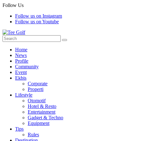
Follow Us
Follow us on Instagram
Follow us on Youtube
Home
News
Profile
Community
Event
Ekbis
Corporate
Properti
Lifestyle
Otomotif
Hotel & Resto
Entertainment
Gadget & Techno
Equipment
Tips
Rules
Destination