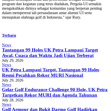
program dan kegiatan yang terus diadakan, Pergola-UI semakin
mengukuhkan dirinya sebagai komunitas yang berperan penting
dalam mempererat tali persaudaraan antar alumni UI serta
memajukan olahraga golf di Indonesia,” ujar Rury.
Terbaru
News
Tantangan 99 Holes UK Petra Lampaui Target
Awal, Cuaca dan Waktu Jadi Ujian Terberat
July 29, 2026
News
UK Petra Lampaui Target, Tantangan 99 Holes
Resmi Pecahkan Rekor MURI Nasional
July 29, 2026
News
Gelar Golf Endurance Challenge 90 Hole, UK Petra
Targetkan Rekor MURI dan Agenda Tahunan
July 28, 2026
News
Golf Armour dan Bukit Darmo Golf Hadirkan