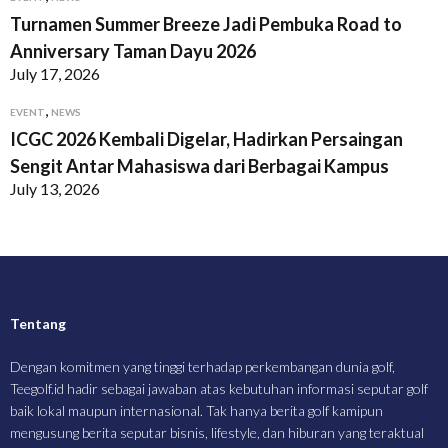
Turnamen Summer Breeze Jadi Pembuka Road to
Anniversary Taman Dayu 2026
July 17, 2026
,
EVENT
NEWS
ICGC 2026 Kembali Digelar, Hadirkan Persaingan
Sengit Antar Mahasiswa dari Berbagai Kampus
July 13, 2026
Tentang
Dengan komitmen yang tinggi terhadap perkembangan dunia golf,
Teegolf.id hadir sebagai jawaban atas kebutuhan informasi seputar golf
baik lokal maupun internasional. Tak hanya berita golf kamipun
mengusung berita seputar bisnis, lifestyle, dan hiburan yang teraktual