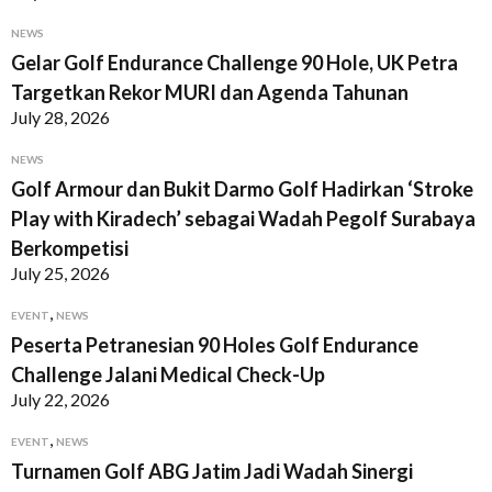
NEWS
Gelar Golf Endurance Challenge 90 Hole, UK Petra
Targetkan Rekor MURI dan Agenda Tahunan
July 28, 2026
NEWS
Golf Armour dan Bukit Darmo Golf Hadirkan ‘Stroke
Play with Kiradech’ sebagai Wadah Pegolf Surabaya
Berkompetisi
July 25, 2026
,
EVENT
NEWS
Peserta Petranesian 90 Holes Golf Endurance
Challenge Jalani Medical Check-Up
July 22, 2026
,
EVENT
NEWS
Turnamen Golf ABG Jatim Jadi Wadah Sinergi