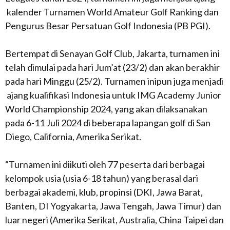
kalender Turnamen World Amateur Golf Ranking dan
Pengurus Besar Persatuan Golf Indonesia (PB PGI).
Bertempat di Senayan Golf Club, Jakarta, turnamen ini
telah dimulai pada hari Jum’at (23/2) dan akan berakhir
pada hari Minggu (25/2). Turnamen inipun juga menjadi
ajang kualifikasi Indonesia untuk IMG Academy Junior
World Championship 2024, yang akan dilaksanakan
pada 6-11 Juli 2024 di beberapa lapangan golf di San
Diego, California, Amerika Serikat.
“Turnamen ini diikuti oleh 77 peserta dari berbagai
kelompok usia (usia 6-18 tahun) yang berasal dari
berbagai akademi, klub, propinsi (DKI, Jawa Barat,
Banten, DI Yogyakarta, Jawa Tengah, Jawa Timur) dan
luar negeri (Amerika Serikat, Australia, China Taipei dan