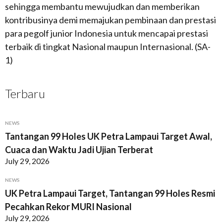
sehingga membantu mewujudkan dan memberikan
kontribusinya demi memajukan pembinaan dan prestasi
para pegolf junior Indonesia untuk mencapai prestasi
terbaik di tingkat Nasional maupun Internasional. (SA-
1)
Terbaru
NEWS
Tantangan 99 Holes UK Petra Lampaui Target Awal,
Cuaca dan Waktu Jadi Ujian Terberat
July 29, 2026
NEWS
UK Petra Lampaui Target, Tantangan 99 Holes Resmi
Pecahkan Rekor MURI Nasional
July 29, 2026