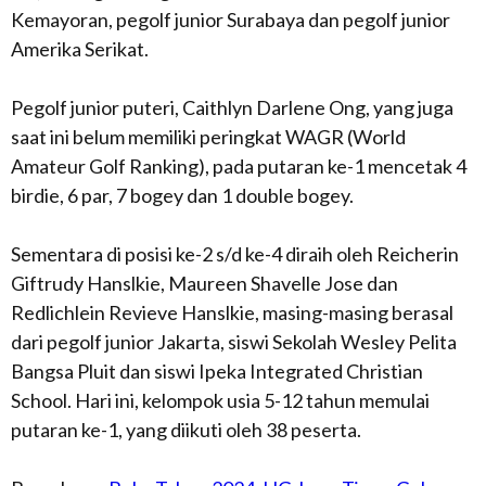
Kemayoran, pegolf junior Surabaya dan pegolf junior
Amerika Serikat.
Pegolf junior puteri, Caithlyn Darlene Ong, yang juga
saat ini belum memiliki peringkat WAGR (World
Amateur Golf Ranking), pada putaran ke-1 mencetak 4
birdie, 6 par, 7 bogey dan 1 double bogey.
Sementara di posisi ke-2 s/d ke-4 diraih oleh Reicherin
Giftrudy Hanslkie, Maureen Shavelle Jose dan
Redlichlein Revieve Hanslkie, masing-masing berasal
dari pegolf junior Jakarta, siswi Sekolah Wesley Pelita
Bangsa Pluit dan siswi Ipeka Integrated Christian
School. Hari ini, kelompok usia 5-12 tahun memulai
putaran ke-1, yang diikuti oleh 38 peserta.