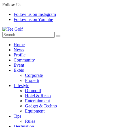
Follow Us
Follow us on Instagram
Follow us on Youtube
Home
News
Profile
Community
Event
Ekbis
Corporate
Properti
Lifestyle
Otomotif
Hotel & Resto
Entertainment
Gadget & Techno
Equipment
Tips
Rules
Destination