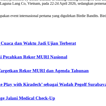
i Laguna Lang Co, Vietnam, pada 22-24 April 2026, sedangkan pemenang
event internasional pertama yang digulirkan Birdie Bandits. Bir
 Cuaca dan Waktu Jadi Ujian Terberat
mi Pecahkan Rekor MURI Nasional
a Targetkan Rekor MURI dan Agenda Tahunan
 Play with Kiradech’ sebagai Wadah Pegolf Surabay
nge Jalani Medical Check-Up