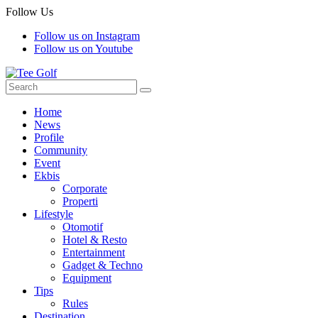
Follow Us
Follow us on Instagram
Follow us on Youtube
Home
News
Profile
Community
Event
Ekbis
Corporate
Properti
Lifestyle
Otomotif
Hotel & Resto
Entertainment
Gadget & Techno
Equipment
Tips
Rules
Destination