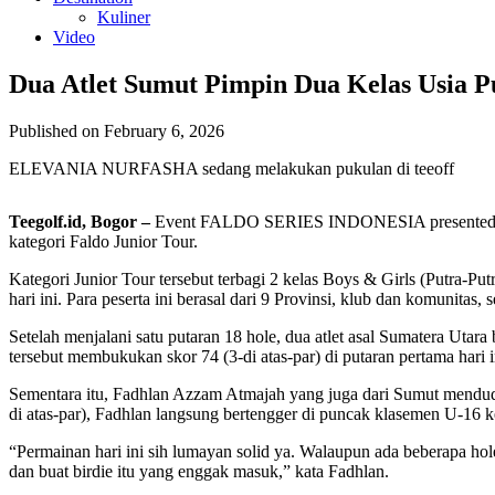
Kuliner
Video
Dua Atlet Sumut Pimpin Dua Kelas Usia Pu
Published on February 6, 2026
ELEVANIA NURFASHA sedang melakukan pukulan di teeoff
Teegolf.id, Bogor –
Event FALDO SERIES INDONESIA presented by Bi
kategori Faldo Junior Tour.
Kategori Junior Tour tersebut terbagi 2 kelas Boys & Girls (Putra-P
hari ini. Para peserta ini berasal dari 9 Provinsi, klub dan komunitas,
Setelah menjalani satu putaran 18 hole, dua atlet asal Sumatera Uta
tersebut membukukan skor 74 (3-di atas-par) di putaran pertama hari
Sementara itu, Fadhlan Azzam Atmajah yang juga dari Sumut menduduk
di atas-par), Fadhlan langsung bertengger di puncak klasemen U-16
“Permainan hari ini sih lumayan solid ya. Walaupun ada beberapa hol
dan buat birdie itu yang enggak masuk,” kata Fadhlan.