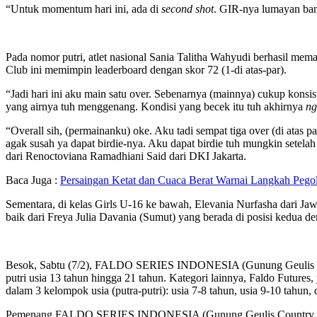
“Untuk momentum hari ini, ada di
second shot
. GIR-nya lumayan bany
Pada nomor putri, atlet nasional Sania Talitha Wahyudi berhasil me
Club ini memimpin leaderboard dengan skor 72 (1-di atas-par).
“Jadi hari ini aku main satu over. Sebenarnya (mainnya) cukup konsi
yang airnya tuh menggenang.
K
ondisi yang becek itu tuh akhirnya
ng
“Overall sih, (permainanku) oke. Aku tadi sempat tiga over (di atas p
agak susah ya dapat birdie-nya.
Aku dapat birdie tuh mungkin setelah 
dari Renoctoviana Ramadhiani Said dari DKI Jakarta.
Baca Juga :
Persaingan Ketat dan Cuaca Berat Warnai Langkah Pegolf
Sementara, di kelas Girls U-16 ke bawah, Elevania Nurfasha dari Ja
baik dari Freya Julia Davania (Sumut) yang berada di posisi kedua de
Besok, Sabtu (7/2), FALDO SERIES INDONESIA (Gunung Geulis Coun
putri usia 13 tahun hingga 21 tahun. Kategori lainnya, Faldo Futures
dalam 3 kelompok usia (putra-putri): usia 7-8 tahun, usia 9-10 tahun
Pemenang
FALDO SERIES INDONESIA (Gunung Geulis Country Club) pr