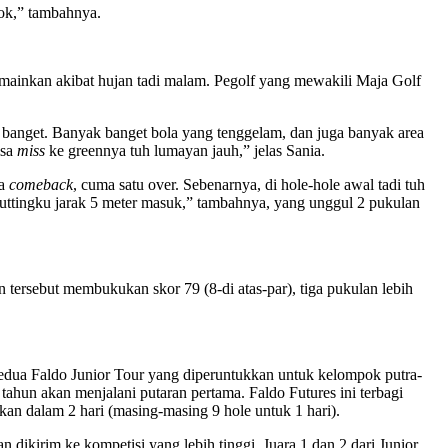
sok,” tambahnya.
imainkan akibat hujan tadi malam. Pegolf yang mewakili Maja Golf
k banget. Banyak banget bola yang tenggelam, dan juga banyak area
isa
miss
ke greennya tuh lumayan jauh,” jelas Sania.
sa
comeback
, cuma satu over. Sebenarnya, di hole-hole awal tadi tuh
tu puttingku jarak 5 meter masuk,” tambahnya, yang unggul 2 pukulan
tersebut membukukan skor 79 (8-di atas-par), tiga pukulan lebih
ua Faldo Junior Tour yang diperuntukkan untuk kelompok putra-
 tahun akan menjalani putaran pertama. Faldo Futures ini terbagi
kan dalam 2 hari (masing-masing 9 hole untuk 1 hari).
irim ke kompetisi yang lebih tinggi. Juara 1 dan 2 dari Junior