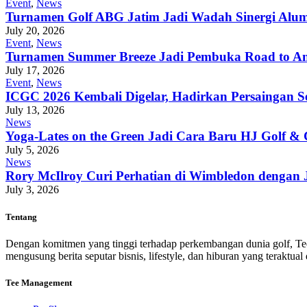
Event
,
News
Turnamen Golf ABG Jatim Jadi Wadah Sinergi Alumn
July 20, 2026
Event
,
News
Turnamen Summer Breeze Jadi Pembuka Road to An
July 17, 2026
Event
,
News
ICGC 2026 Kembali Digelar, Hadirkan Persaingan S
July 13, 2026
News
Yoga-Lates on the Green Jadi Cara Baru HJ Golf &
July 5, 2026
News
Rory McIlroy Curi Perhatian di Wimbledon dengan J
July 3, 2026
Tentang
Dengan komitmen yang tinggi terhadap perkembangan dunia golf, Teego
mengusung berita seputar bisnis, lifestyle, dan hiburan yang teraktua
Tee Management