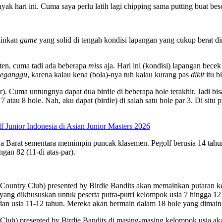
ak hari ini. Cuma saya perlu latih lagi chipping sama putting buat be
mainkan
game
yang solid di tengah kondisi lapangan yang cukup berat d
sten, cuma tadi ada beberapa
miss
aja. Hari ini (kondisi) lapangan bece
eganggu
, karena kalau kena (bola)-nya tuh kalau kurang pas
dikit
itu b
ar). Cuma untungnya dapat dua birdie di beberapa hole terakhir.
Jadi bi
7 atau 8 hole. Nah, aku dapat (birdie) di salah satu hole par 3. Di si
 Junior Indonesia di Asian Junior Masters 2026
wa Barat sementara memimpin puncak klasemen. Pegolf berusia 14 tahun 
ngan 82 (11-di atas-par).
try Club) presented by Birdie Bandits akan memainkan putaran ked
, yang dikhususkan untuk peserta putra-putri kelompok usia 7 hingga 12
, dan usia 11-12 tahun. Mereka akan bermain dalam 18 hole yang dimain
esented by Birdie Bandits di masing-masing kelompok usia akan dik