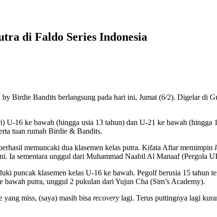
tra di Faldo Series Indonesia
rdie Bandits berlangsung pada hari ini, Jumat (6/2). Digelar di 
utri) U-16 ke bawah (hingga usia 13 tahun) dan U-21 ke bawah (hingga 
 serta tuan rumah Birdie & Bandits.
ra berhasil memuncaki dua klasemen kelas putra. Kifata Aftar memimpin
 ini. Ia sementara unggul dari Muhammad Naabil Al Manaaf (Pergola UI)
i puncak klasemen kelas U-16 ke bawah. Pegolf berusia 15 tahun ters
 ke bawah putra, unggul 2 pukulan dari Yujun Cha (Sim’s Academy).
e yang miss, (saya) masih bisa
recovery
lagi. Terus puttingnya lagi kur