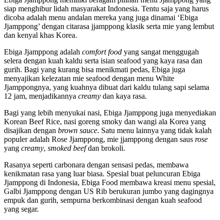
siap menghibur lidah masyarakat Indonesia. Tentu saja yang harus
dicoba adalah menu andalan mereka yang juga dinamai ‘Ebiga
Jjamppong’ dengan citarasa jjamppong klasik serta mie yang lembut
dan kenyal khas Korea.
Ebiga Jjamppong adalah
comfort food
yang sangat menggugah
selera dengan kuah kaldu serta isian seafood yang kaya rasa dan
gurih. Bagi yang kurang bisa menikmati pedas, Ebiga juga
menyajikan kelezatan mie seafood dengan menu White
Jjamppongnya, yang kuahnya dibuat dari kaldu tulang sapi selama
12 jam, menjadikannya
creamy
dan kaya rasa.
Bagi yang lebih menyukai nasi, Ebiga Jjamppong juga menyediakan
Korean Beef Rice, nasi goreng smoky dan wangi ala Korea yang
disajikan dengan
brown sauce
. Satu menu lainnya yang tidak kalah
populer adalah Rose Jjamppong, mie jjamppong dengan saus
rose
yang
creamy
,
smoked beef
dan brokoli.
Rasanya seperti carbonara dengan sensasi pedas, membawa
kenikmatan rasa yang luar biasa. Spesial buat peluncuran Ebiga
Jjamppong di Indonesia, Ebiga Food membawa kreasi menu spesial,
Galbi Jjamppong dengan US Rib berukuran jumbo yang dagingnya
empuk dan gurih, sempurna berkombinasi dengan kuah seafood
yang segar.