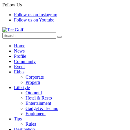
Follow Us
Follow us on Instagram
Follow us on Youtube
Home
News
Profile
Community
Event
Ekbis
Corporate
Properti
Lifestyle
Otomotif
Hotel & Resto
Entertainment
Gadget & Techno
Equipment
Tips
Rules
Destination