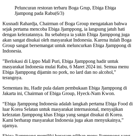
Peluncuran restoran terbaru Boga Grup, Ebiga Ebiga
Jjampong pada Rabu(6/3)
Kusnadi Rahardja, Chairman of Boga Group mengatakan bahwa
sejak pertama mencoba Ebiga Jjamppong, ia langsung jatuh hati
dengan kelezatannya. Itu sebabnya ia yakin Ebiga Jjamppong juga
akan sangat disukai oleh masyarakat Indonesia. Karena itulah Boga
Group sangat bersemangat untuk meluncurkan Ebiga Jjamppong di
Indonesia.
”Berlokasi di Lippo Mall Puri, Ebiga Jjamppong hadir untuk
masyarakat Indonesia mulai Rabu, 6 Maret 2024 ini. Semua menu
Ebiga Jjamppong dijamin no pork, no lard dan no alcohol,”
terangnya.
Sementara itu, Hadir pula dalam pembukaan Ebiga Jjamppong di
Jakarta ini, Chairman of Ebiga Group, Hyeck-Nam Kwon.
“Ebiga Jjamppong Indonesia adalah langkah pertama Ebiga Food di
luar Korea Selatan untuk masyarakat internasional, menyajikan
kelezatan Jjamppong khas Ebiga yang sangat disukai di Korea.
Kami berharap masyarakat Indonesia juga akan menyukainya,”
ujarnya.
Ebiga Jjamppong memiliki beragam pilihan menu Jjamppong yang