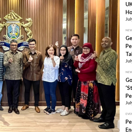
UK
Ho
Jul
NE
Ge
Pe
Ta
Jul
NE
Go
‘S
Pe
Jul
EVE
Pe
En