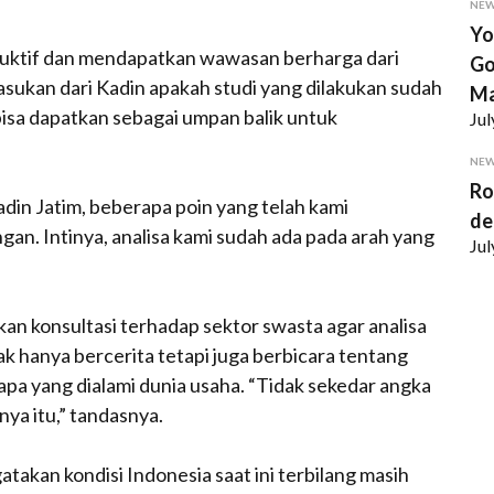
NE
Yo
uktif dan mendapatkan wawasan berharga dari
Go
sukan dari Kadin apakah studi yang dilakukan sudah
Ma
bisa dapatkan sebagai umpan balik untuk
Jul
NE
Ro
din Jatim, beberapa poin yang telah kami
de
an. Intinya, analisa kami sudah ada pada arah yang
Jul
an konsultasi terhadap sektor swasta agar analisa
ak hanya bercerita tetapi juga berbicara tentang
 apa yang dialami dunia usaha. “Tidak sekedar angka
knya itu,” tandasnya.
akan kondisi Indonesia saat ini terbilang masih