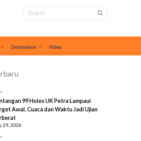
Destination
Video
erbaru
WS
ntangan 99 Holes UK Petra Lampaui
rget Awal, Cuaca dan Waktu Jadi Ujian
rberat
y 29, 2026
WS