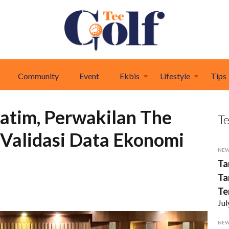
Community
Event
Ekbis
Lifestyle
Tips
atim, Perwakilan The
T
Validasi Data Ekonomi
NE
Ta
Ta
Te
Jul
NE