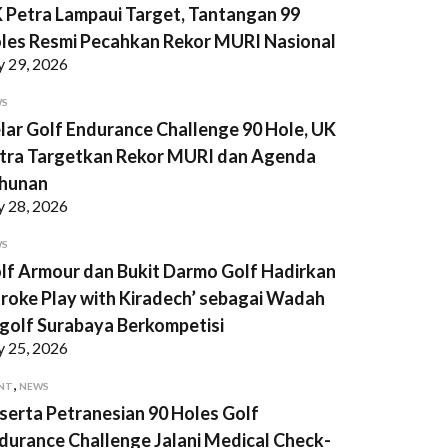
 Petra Lampaui Target, Tantangan 99
les Resmi Pecahkan Rekor MURI Nasional
y 29, 2026
WS
lar Golf Endurance Challenge 90 Hole, UK
tra Targetkan Rekor MURI dan Agenda
hunan
y 28, 2026
WS
lf Armour dan Bukit Darmo Golf Hadirkan
troke Play with Kiradech’ sebagai Wadah
golf Surabaya Berkompetisi
y 25, 2026
,
NT
NEWS
serta Petranesian 90 Holes Golf
durance Challenge Jalani Medical Check-