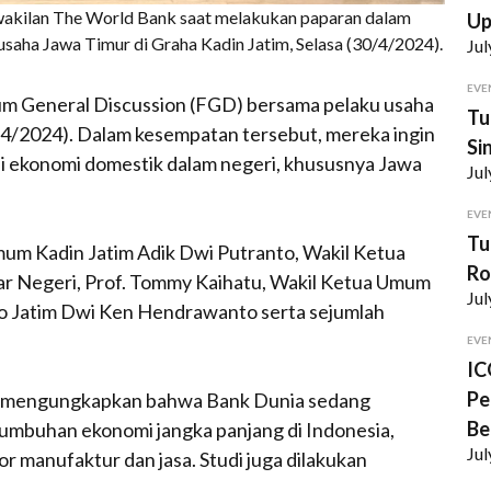
akilan The World Bank saat melakukan paparan dalam
U
saha Jawa Timur di Graha Kadin Jatim, Selasa (30/4/2024).
Jul
EVE
m General Discussion (FGD) bersama pelaku usaha
Tu
0/4/2024). Dalam kesempatan tersebut, mereka ingin
Si
isi ekonomi domestik dalam negeri, khususnya Jawa
Jul
EVE
Tu
um Kadin Jatim Adik Dwi Putranto, Wakil Ketua
Ro
 Negeri, Prof. Tommy Kaihatu, Wakil Ketua Umum
Jul
ndo Jatim Dwi Ken Hendrawanto serta sejumlah
EVE
IC
Pe
b mengungkapkan bahwa Bank Dunia sedang
Be
umbuhan ekonomi jangka panjang di Indonesia,
Jul
or manufaktur dan jasa. Studi juga dilakukan