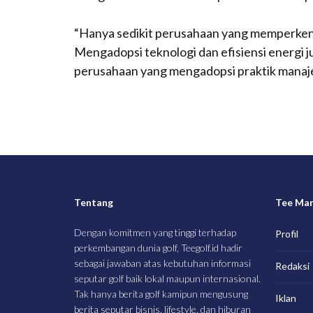
“Hanya sedikit perusahaan yang memperkenal
Mengadopsi teknologi dan efisiensi energi ju
perusahaan yang mengadopsi praktik manaje
Tentang
Tee Ma
Dengan komitmen yang tinggi terhadap
Profil
perkembangan dunia golf, Teegolf.id hadir
sebagai jawaban atas kebutuhan informasi
Redaksi
seputar golf baik lokal maupun internasional.
Tak hanya berita golf kamipun mengusung
Iklan
berita seputar bisnis, lifestyle, dan hiburan