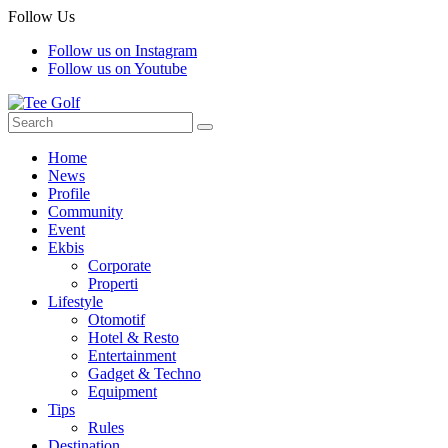
Follow Us
Follow us on Instagram
Follow us on Youtube
Home
News
Profile
Community
Event
Ekbis
Corporate
Properti
Lifestyle
Otomotif
Hotel & Resto
Entertainment
Gadget & Techno
Equipment
Tips
Rules
Destination