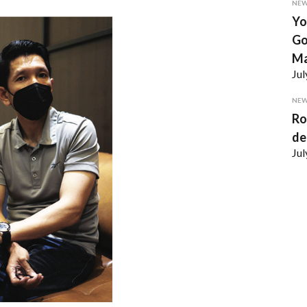
NE
Yo
Go
Ma
Jul
NE
Ro
de
Jul