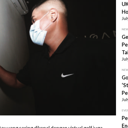
UK
Ho
Jul
NE
Ge
Pe
Ta
Jul
NE
Go
‘S
Pe
Jul
EVE
Pe
En
atau yang sering dikenal dengan virtual golf juga