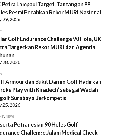
 Petra Lampaui Target, Tantangan 99
les Resmi Pecahkan Rekor MURI Nasional
y 29, 2026
WS
lar Golf Endurance Challenge 90 Hole, UK
tra Targetkan Rekor MURI dan Agenda
hunan
y 28, 2026
WS
lf Armour dan Bukit Darmo Golf Hadirkan
troke Play with Kiradech’ sebagai Wadah
golf Surabaya Berkompetisi
y 25, 2026
,
NT
NEWS
serta Petranesian 90 Holes Golf
durance Challenge Jalani Medical Check-