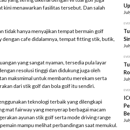
U
t kini menawarkan fasilitas tersebut. Dan salah
Jul
EVE
Tu
n tidak hanya menyajikan tempat bermain golf
Si
 dengan cafe didalamnya, tempat fitting stik, butik,
Jul
EVE
ruangan yang sangat nyaman, tersedia pula layar
Tu
dengan resolusi tinggi dan didukung juga oleh
Ro
patan maksmimal untuk membantu merekam serta
Jul
an dari stik golf dan bola golf itu sendiri.
EVE
IC
 menggunakan teknologi terbaik yang dilengkapi
Pe
ting mat fairway yang menyerap berbagai macam
Be
gerakan ayunan stik golf serta mode driving range
Jul
r pemain mampu melihat perbandingan saat memukul.