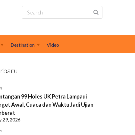
Destination
Video
erbaru
WS
ntangan 99 Holes UK Petra Lampaui
rget Awal, Cuaca dan Waktu Jadi Ujian
rberat
y 29, 2026
WS