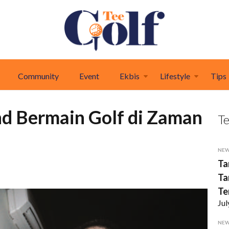
Community
Event
Ekbis
Lifestyle
Tips
end Bermain Golf di Zaman
T
NE
Ta
Ta
Te
Jul
NE