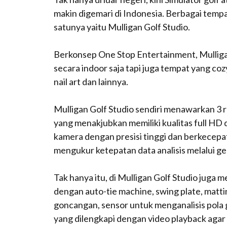
makin digemari di Indonesia. Berbagai tempa
satunya yaitu Mulligan Golf Studio.
Berkonsep One Stop Entertainment, Mulliga
secara indoor saja tapi juga tempat yang cozy
nail art dan lainnya.
Mulligan Golf Studio sendiri menawarkan 3 
yang menakjubkan memiliki kualitas full HD 
kamera dengan presisi tinggi dan berkece
mengukur ketepatan data analisis melalui gerak
Tak hanya itu, di Mulligan Golf Studio juga
dengan auto-tie machine, swing plate, mat
goncangan, sensor untuk menganalisis pola 
yang dilengkapi dengan video playback aga