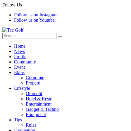
Follow Us
Follow us on Instagram
Follow us on Youtube
Home
News
Profile
Community
Event
Ekbis
Corporate
Properti
Lifestyle
Otomotif
Hotel & Resto
Entertainment
Gadget & Techno
Equipment
Tips
Rules
Destination