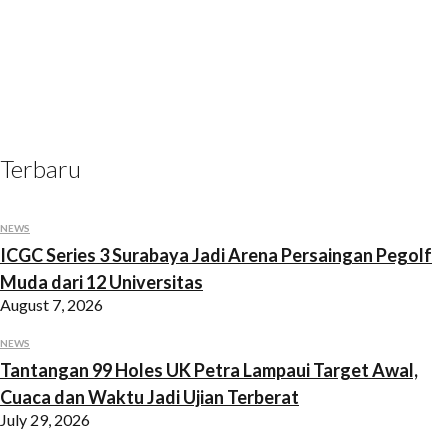
The
Players.
(MP-
1)
Terbaru
NEWS
ICGC Series 3 Surabaya Jadi Arena Persaingan Pegolf
Muda dari 12 Universitas
August 7, 2026
NEWS
Tantangan 99 Holes UK Petra Lampaui Target Awal,
Cuaca dan Waktu Jadi Ujian Terberat
July 29, 2026