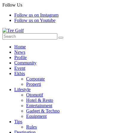
Follow Us
Follow us on Instagram
Follow us on Youtube
Home
News
Profile
Community
Event
Ekbis
Corporate
Properti
Lifestyle
Otomotif
Hotel & Resto
Entertainment
Gadget & Techno
Equipment
Tips
Rules
Destination