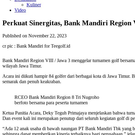
Kuliner
Video
Perkuat Sinergitas, Bank Mandiri Region
Published on November 22, 2023
cr pic : Bank Mandiri for Teegolf.id
Bank Mandiri Region VIII / Jawa 3 menggelar turnamen golf bersama
wilayah Jawa Timur.
Acara ini diikuti hampir 84 golfer dari berbagai kota di Jawa Timur
semarak dan penuh keakraban.
RCEO Bank Mandiri Region 8 Tri Nugroho
berfoto bersama para peserta turnamen
Ketua Panitia Acara, Deky Teguh Primajaya menjelaskan bahwa turna
Dan event kali ini merupakan penutup dari seluruh kegiatan golf di 
“Ada 12 anak usaha di bawah naungan PT Bank Mandiri Tbk yang berada
sehingga dapat memberikan kinerja terbaiknya bagi perusahaan,” jela