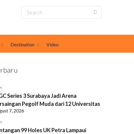
Destination
Video
erbaru
WS
GC Series 3 Surabaya Jadi Arena
rsaingan Pegolf Muda dari 12 Universitas
gust 7, 2026
WS
ntangan 99 Holes UK Petra Lampaui