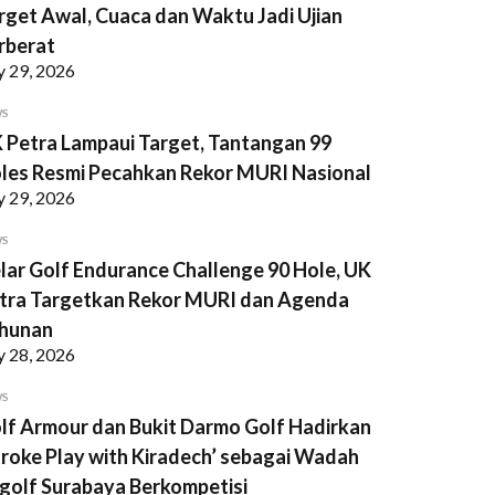
rget Awal, Cuaca dan Waktu Jadi Ujian
rberat
y 29, 2026
WS
 Petra Lampaui Target, Tantangan 99
les Resmi Pecahkan Rekor MURI Nasional
y 29, 2026
WS
lar Golf Endurance Challenge 90 Hole, UK
tra Targetkan Rekor MURI dan Agenda
hunan
y 28, 2026
WS
lf Armour dan Bukit Darmo Golf Hadirkan
troke Play with Kiradech’ sebagai Wadah
golf Surabaya Berkompetisi