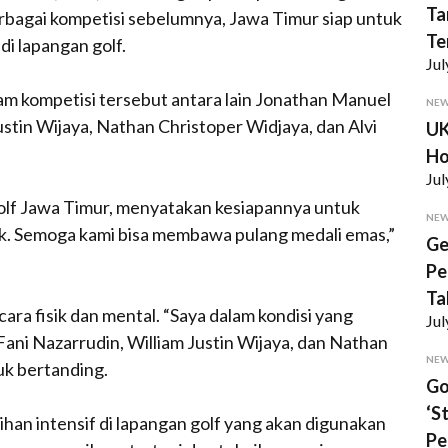
Ta
erbagai kompetisi sebelumnya, Jawa Timur siap untuk
Te
i lapangan golf.
Jul
am kompetisi tersebut antara lain Jonathan Manuel
NE
stin Wijaya, Nathan Christoper Widjaya, dan Alvi
UK
Ho
Jul
golf Jawa Timur, menyatakan kesiapannya untuk
NE
ik. Semoga kami bisa membawa pulang medali emas,”
Ge
Pe
Ta
ara fisik dan mental. “Saya dalam kondisi yang
Jul
Fani Nazarrudin, William Justin Wijaya, dan Nathan
NE
uk bertanding.
Go
‘S
han intensif di lapangan golf yang akan digunakan
Pe