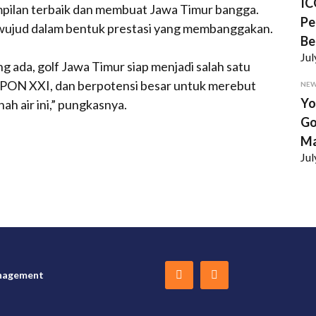
IC
pilan terbaik dan membuat Jawa Timur bangga.
Pe
rwujud dalam bentuk prestasi yang membanggakan.
Be
Jul
 ada, golf Jawa Timur siap menjadi salah satu
 PON XXI, dan berpotensi besar untuk merebut
NE
Yo
ah air ini,” pungkasnya.
Go
Ma
Jul
nagement