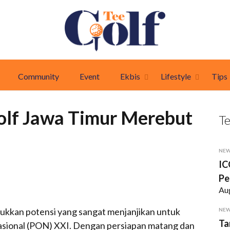
Community
Event
Ekbis
Lifestyle
Tips
olf Jawa Timur Merebut
T
NE
IC
Pe
Au
ukkan potensi yang sangat menjanjikan untuk
NE
Ta
asional (PON) XXI. Dengan persiapan matang dan