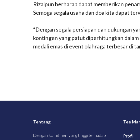
Rizalpun berharap dapat memberikan penam
Semoga segala usaha dan doa kita dapat te
“Dengan segala persiapan dan dukungan yang
kontingen yang patut diperhitungkan dalam
medali emas di event olahraga terbesar di tan
Tentang
Tee Ma
Dengan komitmen yang tinggi terhadap
Profil