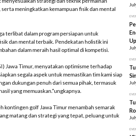
k menyesuaikan strategi dan teknik permainan
Jul
, serta meningkatkan kemampuan fisik dan mental
EVE
Pe
En
juga terlibat dalam program persiapan untuk
U
sik dan mental terbaik. Pendekatan holistik ini
Jul
ahan dalam meraih hasil optimal di kompetisi.
EVE
PGI) Jawa Timur, menyatakan optimisme terhadap
Tu
iapkan segala aspek untuk memastikan tim kami siap
Si
gan dukungan penuh dari semua pihak, termasuk
Jul
 hasil yang memuaskan.”ungkapnya.
EVE
Tu
 oleh kontingen golf Jawa Timur menambah semarak
Ro
ang matang dan strategi yang tepat, peluang untuk
Jul
EVE