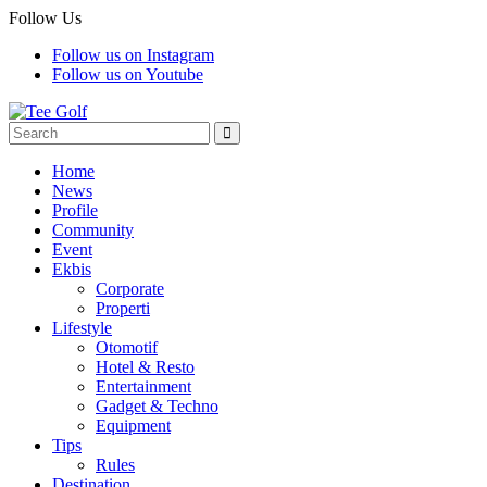
Follow Us
Follow us on Instagram
Follow us on Youtube
Home
News
Profile
Community
Event
Ekbis
Corporate
Properti
Lifestyle
Otomotif
Hotel & Resto
Entertainment
Gadget & Techno
Equipment
Tips
Rules
Destination