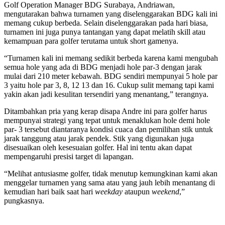
Golf Operation Manager BDG Surabaya, Andriawan,
mengutarakan bahwa turnamen yang diselenggarakan BDG kali ini
memang cukup berbeda. Selain diselenggarakan pada hari biasa,
turnamen ini juga punya tantangan yang dapat melatih skill atau
kemampuan para golfer terutama untuk short gamenya.
“Turnamen kali ini memang sedikit berbeda karena kami mengubah
semua hole yang ada di BDG menjadi hole par-3 dengan jarak
mulai dari 210 meter kebawah. BDG sendiri mempunyai 5 hole par
3 yaitu hole par 3, 8, 12 13 dan 16. Cukup sulit memang tapi kami
yakin akan jadi kesulitan tersendiri yang menantang,” terangnya.
Ditambahkan pria yang kerap disapa Andre ini para golfer harus
mempunyai strategi yang tepat untuk menaklukan hole demi hole
par- 3 tersebut diantaranya kondisi cuaca dan pemilihan stik untuk
jarak tanggung atau jarak pendek. Stik yang digunakan juga
disesuaikan oleh kesesuaian golfer. Hal ini tentu akan dapat
mempengaruhi presisi target di lapangan.
“Melihat antusiasme golfer, tidak menutup kemungkinan kami akan
menggelar turnamen yang sama atau yang jauh lebih menantang di
kemudian hari baik saat hari
weekday
ataupun
weekend
,”
pungkasnya.