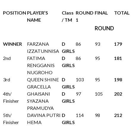
POSITION
PLAYER’S
Class
ROUND
FINAL
TOTAL
NAME
/ TM
1
ROUND
WINNER
FARZANA
D
86
93
179
IZZATUNNISA
GIRLS
2nd
FATIMA
D
86
95
181
RENGGANIS
GIRLS
NUGROHO
3rd
QUEEN SHINE
D
103
95
198
GRACELLA
GIRLS
4th/
GHAISANI
D
97
105
202
Finisher
SYAZANA
GIRLS
PRAMUDYA
5th/
DAVINA PUTRI
D
114
98
212
Finisher
HEMA
GIRLS