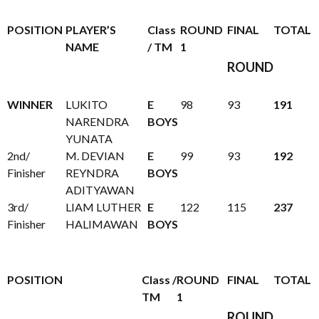
POSITION
PLAYER’S
Class
ROUND
FINAL
TOTAL
NAME
/ TM
1
ROUND
WINNER
LUKITO
E
98
93
191
NARENDRA
BOYS
YUNATA
2nd/
M. DEVIAN
E
99
93
192
Finisher
REYNDRA
BOYS
ADITYAWAN
3rd/
LIAM LUTHER
E
122
115
237
Finisher
HALIMAWAN
BOYS
POSITION
Class /
ROUND
FINAL
TOTAL
TM
1
ROUND