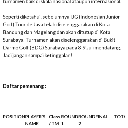
turnamen baik di skala nasional ataupun internasional.
Seperti diketahui, sebelumnya IJG (Indonesian Junior
Golf) Tour de Java telah diselenggarakan di Kota
Bandung dan Magelang dan akan ditutup di Kota
Surabaya. Turnamen akan diselenggarakan di Bukit
Darmo Golf (BDG) Surabaya pada 8-9 Juli mendatang.
Jadi jangan sampai ketinggalan!
Daftar pemenang :
POSITION
PLAYER’S
Class
ROUND
ROUND
FINAL
TOTA
NAME
/ TM
1
2