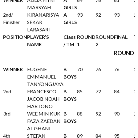
MARSYAH
GIRLS
2nd/
KIRANARISYA
A
93
92
93
2
Finisher
SEKAR
GIRLS
LARASARI
POSITION
PLAYER’S
Class
ROUND
ROUND
FINAL
T
NAME
/ TM
1
2
ROUND
WINNER
EUGENE
B
70
76
76
2
EMMANUEL
BOYS
TANYONGJAYA
2nd
FRANCESCO
B
85
72
84
2
JACOB NOAH
BOYS
HARTONO
3rd
WEE MIN KUK
B
88
92
90
2
FAZA ZAEDAN
BOYS
AL GHANI
4th
STEFAN
B
89
84
95
2