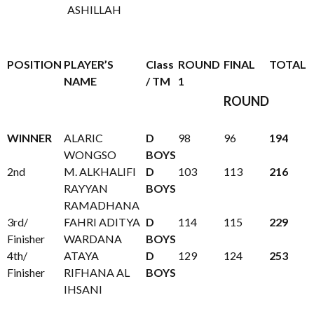
ASHILLAH
POSITION
PLAYER’S
Class
ROUND
FINAL
TOTAL
NAME
/ TM
1
ROUND
WINNER
ALARIC
D
98
96
194
WONGSO
BOYS
2nd
M. ALKHALIFI
D
103
113
216
RAYYAN
BOYS
RAMADHANA
3rd/
FAHRI ADITYA
D
114
115
229
Finisher
WARDANA
BOYS
4th/
ATAYA
D
129
124
253
Finisher
RIFHANA AL
BOYS
IHSANI