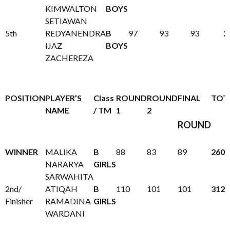
KIMWALTON
BOYS
SETIAWAN
5th
REDYANENDRA
B
97
93
93
2
IJAZ
BOYS
ZACHEREZA
POSITION
PLAYER’S
Class
ROUND
ROUND
FINAL
TOT
NAME
/ TM
1
2
ROUND
WINNER
MALIKA
B
88
83
89
260
NARARYA
GIRLS
SARWAHITA
2nd/
ATIQAH
B
110
101
101
312
Finisher
RAMADINA
GIRLS
WARDANI