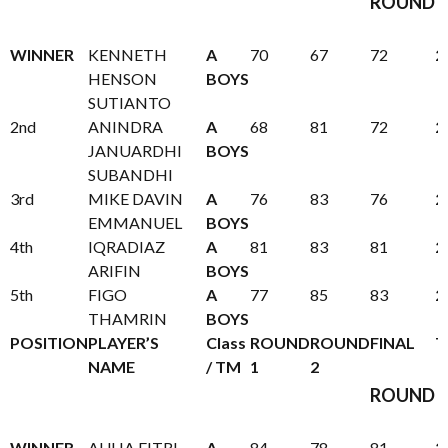
ROUND
WINNER
KENNETH
A
70
67
72
2
HENSON
BOYS
SUTIANTO
2nd
ANINDRA
A
68
81
72
2
JANUARDHI
BOYS
SUBANDHI
3rd
MIKE DAVIN
A
76
83
76
2
EMMANUEL
BOYS
4th
IQRADIAZ
A
81
83
81
2
ARIFIN
BOYS
5th
FIGO
A
77
85
83
2
THAMRIN
BOYS
POSITION
PLAYER’S
Class
ROUND
ROUND
FINAL
T
NAME
/ TM
1
2
ROUND
WINNER
AULIA FITRI
A
84
78
81
2