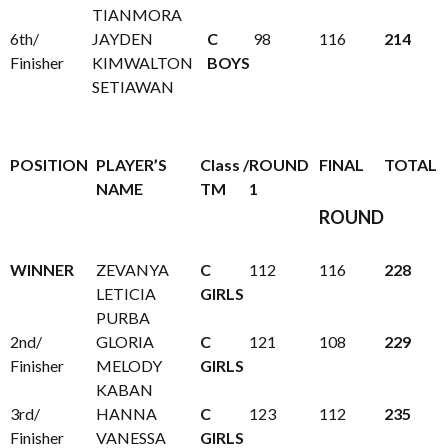
TIANMORA
6th/
JAYDEN
C
98
116
214
Finisher
KIMWALTON
BOYS
SETIAWAN
POSITION
PLAYER’S
Class /
ROUND
FINAL
TOTAL
NAME
TM
1
ROUND
WINNER
ZEVANYA
C
112
116
228
LETICIA
GIRLS
PURBA
2nd/
GLORIA
C
121
108
229
Finisher
MELODY
GIRLS
KABAN
3rd/
HANNA
C
123
112
235
Finisher
VANESSA
GIRLS