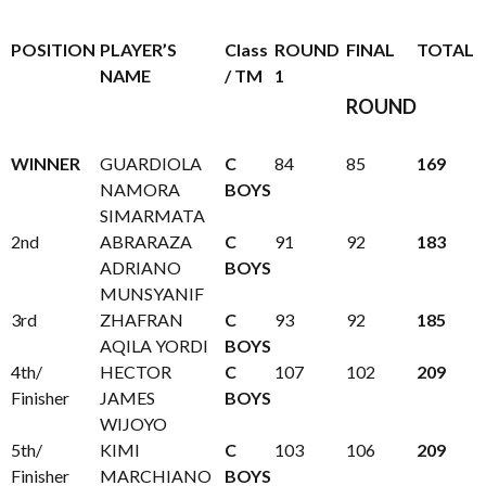
POSITION
PLAYER’S
Class
ROUND
FINAL
TOTAL
NAME
/ TM
1
ROUND
WINNER
GUARDIOLA
C
84
85
169
NAMORA
BOYS
SIMARMATA
2nd
ABRARAZA
C
91
92
183
ADRIANO
BOYS
MUNSYANIF
3rd
ZHAFRAN
C
93
92
185
AQILA YORDI
BOYS
4th/
HECTOR
C
107
102
209
Finisher
JAMES
BOYS
WIJOYO
5th/
KIMI
C
103
106
209
Finisher
MARCHIANO
BOYS