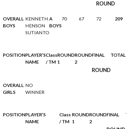
ROUND
OVERALL
KENNETH
A
70
67
72
209
BOYS
HENSON
BOYS
SUTIANTO
POSITION
PLAYER’S
Class
ROUND
ROUND
FINAL
TOTAL
NAME
/ TM
1
2
ROUND
OVERALL
NO
GIRLS
WINNER
POSITION
PLAYER’S
Class
ROUND
ROUND
FINAL
T
NAME
/ TM
1
2