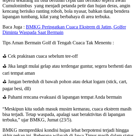
seperti sekarang ini bisa berubah cepat dan berisiko seperti awan
Cumulonimbus yang menjadi petanda petir dan hujan deras, angin
kencang berisiko ranting roboh, bola nyasar, bahkan tiang bendera
lapangan tumbang, kilat yang berbahaya di area terbuka.
Baca Juga :
BMKG Peringatkan Cuaca Ekstrem di Jatim, Golfer
Diminta Waspada Saat Bermain
Tips Aman Bermain Golf di Tengah Cuaca Tak Menentu :
⛳ Cek prakiraan cuaca sebelum tee-off
⛳ Jika langit mulai gelap atau terdengar guntur, segera berhenti dan
cari tempat aman
⛳ Jangan berteduh di bawah pohon atau dekat logam (stick, cart,
pagar besi, dll)
⛳ Pahami rencana evakuasi di lapangan tempat Anda bermain
“Meskipun kita sudah masuk musim kemarau, cuaca ekstrem masih
bisa terjadi. Tetap waspada, apalagi saat beraktivitas di lapangan
terbuka,” ujar BMKG, Jumat (23/5).
BMKG memprediksi kondisi hujan lebat berpotensi terjadi hingga
akhir pekan ini. Beberapa wilayah di Jawa Timur masih dalam status