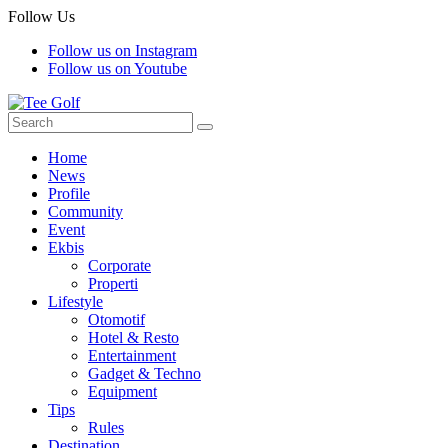
Follow Us
Follow us on Instagram
Follow us on Youtube
Home
News
Profile
Community
Event
Ekbis
Corporate
Properti
Lifestyle
Otomotif
Hotel & Resto
Entertainment
Gadget & Techno
Equipment
Tips
Rules
Destination