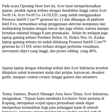
Pada acara Opening Store hari ini, Acer turut memperkenalkan
jajaran produk laptop terbaru dengan durabilitas tinggi yakni Acer
Swift 14, Acer Swift Go 14 OLED, yang sudah menggunakan
Prosesor Intel® Core™ generasi ke-13 dan dibangun di platform
Intel Evo, memastikan setiap penggunaan aktivitas komputasi dan
multitasking berjalan dengan lancar dan juga efisien, karena mampu
bertahan minimal hingga 8 jam pemakaian. Selain itu terdapat juga
laptop gaming terbaru Predator Helios 16, Helios Neo 16. Kedua
laptop gaming terbaru ini sudah didukung Prosesor Intel® Core™
generasi ke-13 HX series terbaru dengan performa visualisasi,
movement object yang tinggi, dan proses editing yang 46%.
Jajaran laptop dengan teknologi terkini dari Acer Indonesia tersebut
ditujukan untuk konsumen mulai dari pelajar, karyawan, desainer
grafis, maupun content creator, hingga gamers dan streamers.
Yenny Santoso, Branch Manager Area Jawa Timur, Acer Indonesia,
mengatakan, “Tujuan kami membuka Exclusive Store pertama di
Kupang, merupakan wujud upaya perusahaan untuk dapat
memperluas kemudahan bagi para pelanggan kami di seluruh
Indonesia, terutama dalam mendapatkan produk produk terbaik